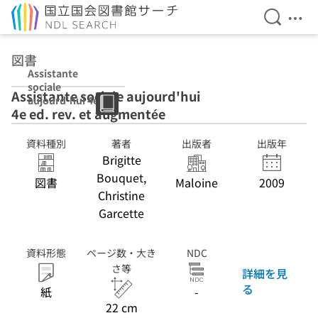
検索を開
メニ
本文へ移動
図書
Assistante
sociale
Assistante sociale aujourd'hui
aujourd'hui 4e
4e ed. rev. et augmentée
ed. rev. et
augmentée
資料種別
著者
出版者
出版年
Brigitte
Bouquet,
図書
Maloine
2009
Christine
Garcette
資料形態
ページ数・大き
NDC
さ等
詳細を見
る
紙
-
22 cm