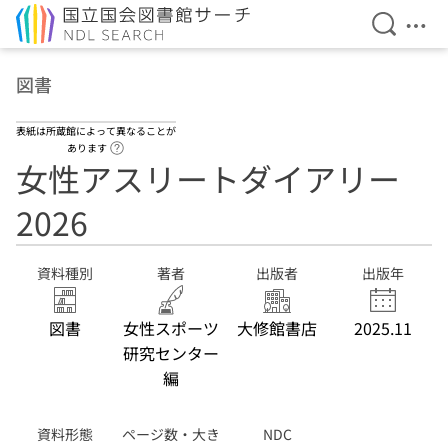
検索を開
メニ
本文へ移動
図書
表紙は所蔵館によって異なることが
ヘルプページへのリンク
あります
女性アスリートダイアリー
2026
資料種別
著者
出版者
出版年
図書
女性スポーツ
大修館書店
2025.11
研究センター
編
資料形態
ページ数・大き
NDC