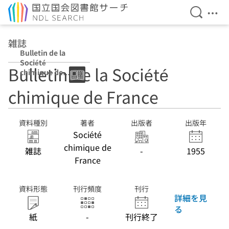
検索を開
メニ
本文へ移動
雑誌
Bulletin de la
Société
Bulletin de la Société
chimique de
France
chimique de France
資料種別
著者
出版者
出版年
Société
chimique de
雑誌
-
1955
France
資料形態
刊行頻度
刊行
詳細を見
る
紙
-
刊行終了