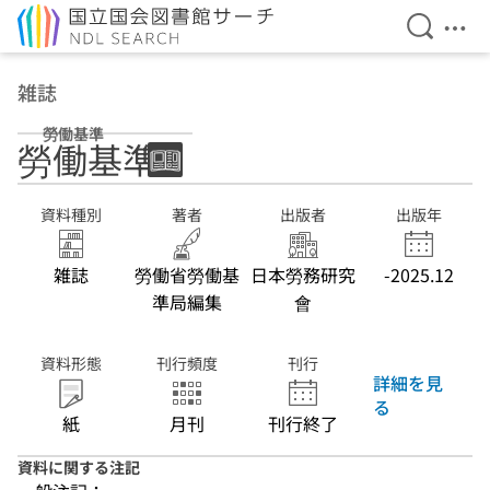
検索を開
メニ
本文へ移動
雑誌
勞働基準
勞働基準
資料種別
著者
出版者
出版年
雑誌
勞働省勞働基
日本勞務研究
-2025.12
準局編集
會
資料形態
刊行頻度
刊行
詳細を見
る
紙
月刊
刊行終了
資料に関する注記