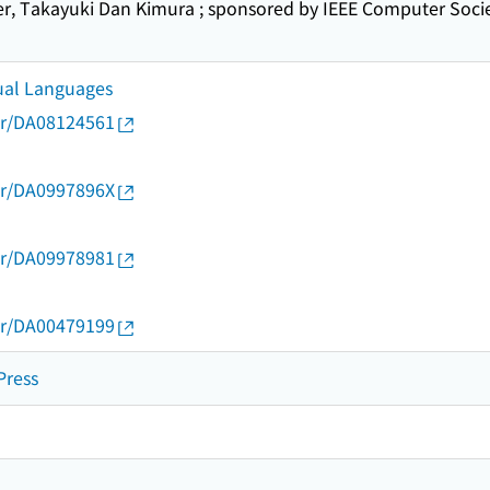
ler, Takayuki Dan Kimura ; sponsored by IEEE Computer Soc
ual Languages
thor/DA08124561
thor/DA0997896X
thor/DA09978981
thor/DA00479199
Press