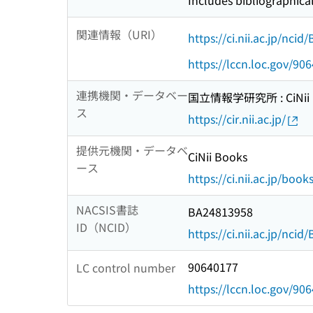
Includes bibliographica
関連情報（URI）
https://ci.nii.ac.jp/nci
https://lccn.loc.gov/90
連携機関・データベー
国立情報学研究所 : CiNii R
ス
https://cir.nii.ac.jp/
提供元機関・データベ
CiNii Books
ース
https://ci.nii.ac.jp/book
NACSIS書誌
BA24813958
ID（NCID）
https://ci.nii.ac.jp/nci
90640177
LC control number
https://lccn.loc.gov/90