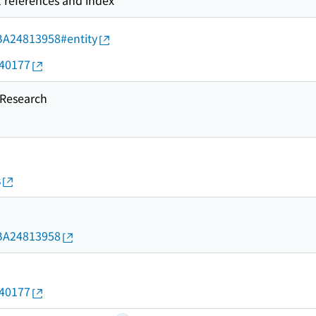
l references and index
d/BA24813958#entity
640177
esearch
s
d/BA24813958
640177