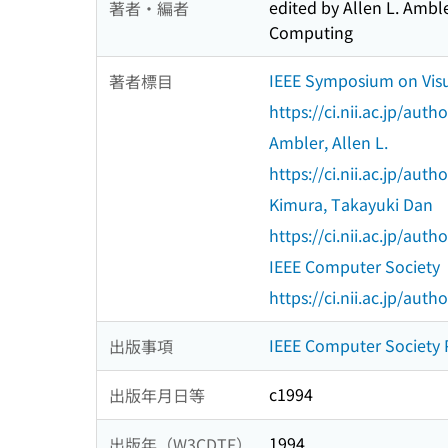
edited by Allen L. Amb
著者・編者
Computing
IEEE Symposium on Vis
著者標目
https://ci.nii.ac.jp/au
Ambler, Allen L.
https://ci.nii.ac.jp/au
Kimura, Takayuki Dan
https://ci.nii.ac.jp/au
IEEE Computer Society
https://ci.nii.ac.jp/au
IEEE Computer Society 
出版事項
c1994
出版年月日等
1994
出版年（W3CDTF）