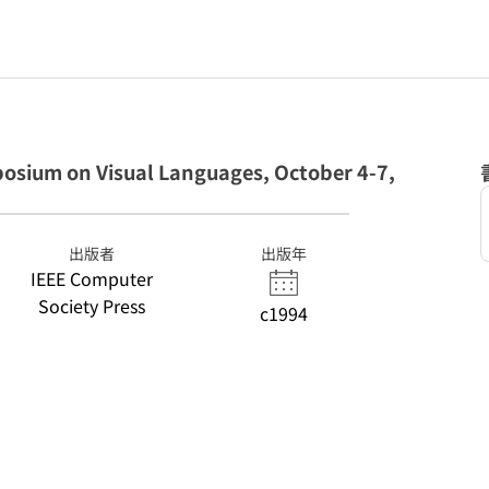
posium on Visual Languages, October 4-7,
出版者
出版年
IEEE Computer
Society Press
c1994