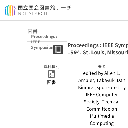
本文へ移動
図書
Proceedings :
IEEE
Proceedings : IEEE Sym
Symposium on
1994, St. Louis, Missouri
Visual
Languages,
October 4-7,
資料種別
著者
1994, St. Louis,
edited by Allen L.
Missouri
Ambler, Takayuki Dan
図書
Kimura ; sponsored by
IEEE Computer
Society. Tecnical
Committee on
Multimedia
Computing