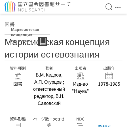
検索を開
メニ
本文へ移動
図書
Марксистская
концепция
Марксистская концепция
истории
естевознания
истории естевознания
資料種別
著者
出版者
出版年
Б.М. Кедров,
А.П. Огурцов ;
図書
Изд-во
1978-1985
ответственный
"Наука"
редактор, В.Н.
Садовский
資料形態
ページ数・大きさ
NDC
等
詳細を