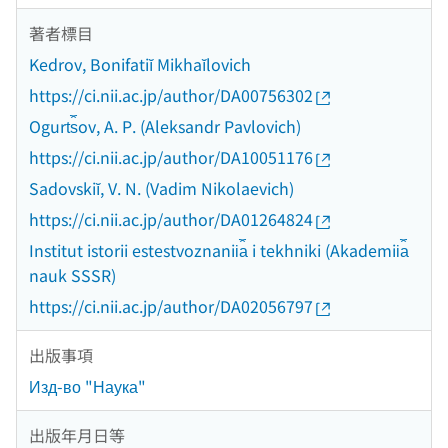
著者標目
Kedrov, Bonifatiĭ Mikhaĭlovich
https://ci.nii.ac.jp/author/DA00756302
Ogurt︠s︡ov, A. P. (Aleksandr Pavlovich)
https://ci.nii.ac.jp/author/DA10051176
Sadovskiĭ, V. N. (Vadim Nikolaevich)
https://ci.nii.ac.jp/author/DA01264824
Institut istorii estestvoznanii︠a︡ i tekhniki (Akademii︠a︡
nauk SSSR)
https://ci.nii.ac.jp/author/DA02056797
出版事項
Изд-во "Наука"
出版年月日等