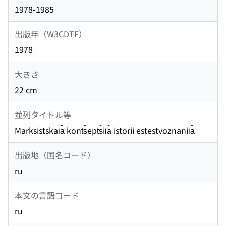
1978-1985
出版年（W3CDTF）
1978
大きさ
22 cm
並列タイトル等
Marksistskai︠a︡ kont︠s︡ept︠s︡ii︠a︡ istorii estestvoznanii︠a︡
出版地（国名コード）
ru
本文の言語コード
ru