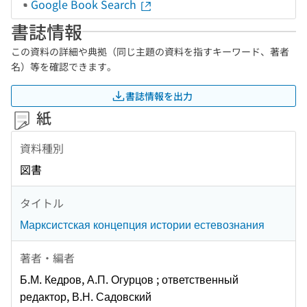
Google Book Search
書誌情報
この資料の詳細や典拠（同じ主題の資料を指すキーワード、著者
名）等を確認できます。
書誌情報を出力
紙
資料種別
図書
タイトル
Марксистская концепция истории естевознания
著者・編者
Б.М. Кедров, А.П. Огурцов ; ответственный
редактор, В.Н. Садовский