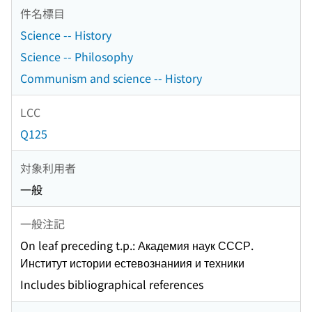
件名標目
Science -- History
Science -- Philosophy
Communism and science -- History
LCC
Q125
対象利用者
一般
一般注記
On leaf preceding t.p.: Академия наук СССР.
Институт истории естевознаниия и техники
Includes bibliographical references