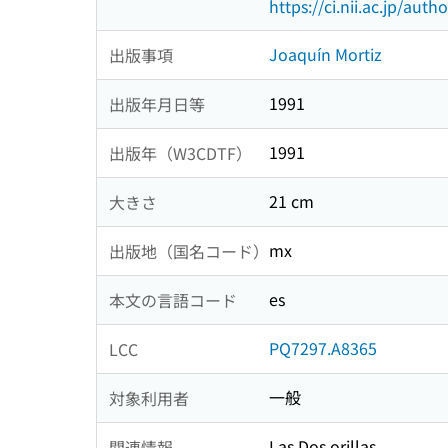
https://ci.nii.ac.jp/au
Joaquín Mortiz
出版事項
1991
出版年月日等
1991
出版年（W3CDTF）
21 cm
大きさ
mx
出版地（国名コード）
es
本文の言語コード
PQ7297.A8365
LCC
一般
対象利用者
Las Dos orillas
関連情報