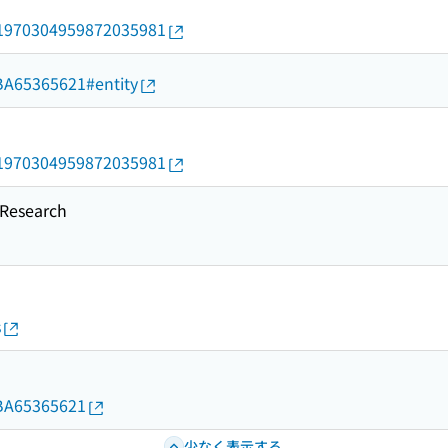
rid/1970304959872035981
d/BA65365621#entity
rid/1970304959872035981
esearch
s
d/BA65365621
少なく表示する