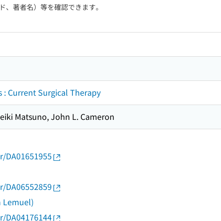
ド、著者名）等を確認できます。
s : Current Surgical Therapy
Seiki Matsuno, John L. Cameron
thor/DA01651955
キ
thor/DA06552859
n Lemuel)
thor/DA04176144