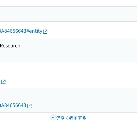
d/BA84656643#entity
esearch
s
d/BA84656643
少なく表示する