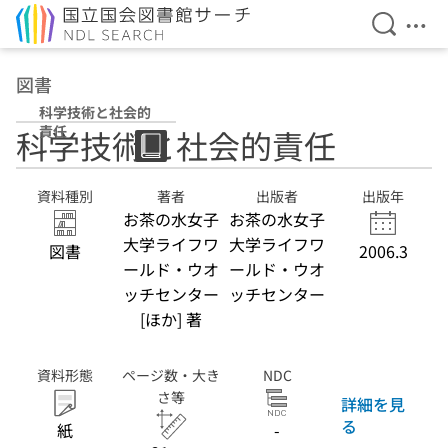
検索を開
メニ
本文へ移動
図書
科学技術と社会的
責任
科学技術と社会的責任
資料種別
著者
出版者
出版年
お茶の水女子
お茶の水女子
大学ライフワ
大学ライフワ
図書
2006.3
ールド・ウオ
ールド・ウオ
ッチセンター
ッチセンター
[ほか] 著
資料形態
ページ数・大き
NDC
さ等
詳細を見
る
紙
-