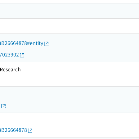
d/BB26664878#entity
17023902
esearch
s
d/BB26664878