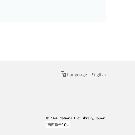
Language：English
© 2024- National Diet Library, Japan.
104
画面番号