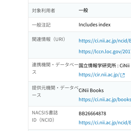
一般
対象利用者
Includes index
一般注記
関連情報（URI）
https://ci.nii.ac.jp/nci
https://lccn.loc.gov/20
連携機関・データベー
国立情報学研究所 : CiNii R
ス
https://cir.nii.ac.jp/
提供元機関・データベ
CiNii Books
ース
https://ci.nii.ac.jp/book
NACSIS書誌
BB26664878
ID（NCID）
https://ci.nii.ac.jp/nci