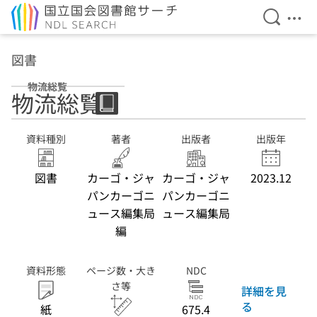
検索を開
メニ
本文へ移動
図書
物流総覧
物流総覧
資料種別
著者
出版者
出版年
図書
カーゴ・ジャ
カーゴ・ジャ
2023.12
パンカーゴニ
パンカーゴニ
ュース編集局
ュース編集局
編
資料形態
ページ数・大き
NDC
さ等
詳細を見
る
紙
675.4