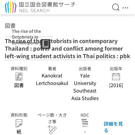
検索を開
メニ
本文へ移動
図書
The rise of the
Octobrists in
The rise of the Octobrists in contemporary
contemporary
Thailand : power and conflict among former
Thailand :
power and
left-wing student activists in Thai politics : pbk
conflict among
former left-wing
資料種別
著者
出版者
出版年
student activists
Kanokrat
Yale
in Thai politics :
Lertchoosakul
University
pbk
図書
[2016]
Southeast
Asia Studies
資料形態
ページ数・大き
NDC
さ等
詳細を見
る
紙
-