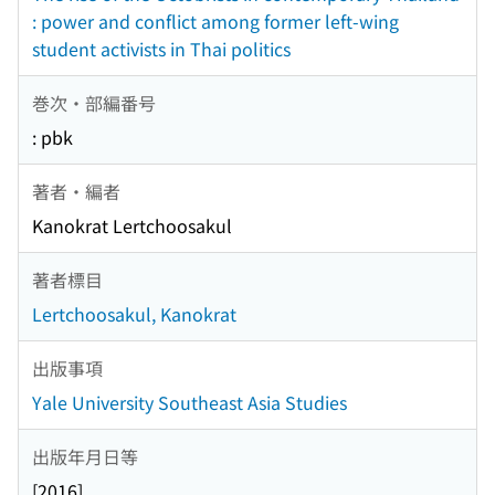
: power and conflict among former left-wing
student activists in Thai politics
巻次・部編番号
: pbk
著者・編者
Kanokrat Lertchoosakul
著者標目
Lertchoosakul, Kanokrat
出版事項
Yale University Southeast Asia Studies
出版年月日等
[2016]