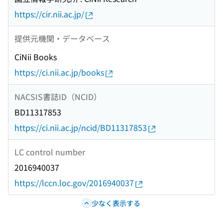
https://cir.nii.ac.jp/
提供元機関・データベース
CiNii Books
https://ci.nii.ac.jp/books
NACSIS書誌ID（NCID）
BD11317853
https://ci.nii.ac.jp/ncid/BD11317853
LC control number
2016940037
https://lccn.loc.gov/2016940037
少なく表示する