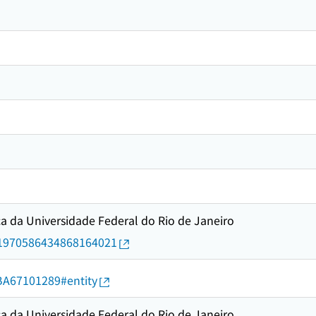
 da Universidade Federal do Rio de Janeiro
rid/1970586434868164021
d/BA67101289#entity
 da Universidade Federal do Rio de Janeiro