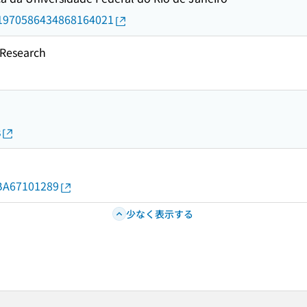
rid/1970586434868164021
esearch
s
d/BA67101289
少なく表示する