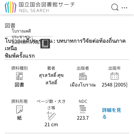
検索を開
メニ
本文へ移動
図書
โบราณคดี
ประชาชน :
โบราณคดีประชาชน : บทบาทการวิจัยต่อท้องถิ่นภาค
บทบาทการวิจัยต่อ
เหนือ
ท้องถิ่นภาคเหนือ
พิมพ์ครั้งแรก
พิมพ์ครั้งแรก
資料種別
著者
出版者
出版年
สุรสวัสดิ์ ศุข
สวัสดิ์
図書
เมืองโบราณ
2548 [2005]
資料形態
ページ数・大き
NDC
さ等
詳細を見
る
紙
223.7
21 cm