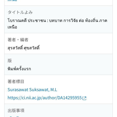
タイトルよみ
โบราณคดี ประชาชน : บทบาท การวิจัย ต่อ ท้องถิ่น ภาค
เหนือ
著者・編者
สุรสวัสดิ์ ศุขสวัสดิ์
版
พิมพ์ครั้งแรก
著者標目
Surasawat Suksawat, M.L
https://ci.nii.ac.jp/author/DA14295955
出版事項