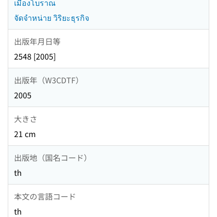
เมืองโบราณ
จัดจำหน่าย วิริยะธุรกิจ
出版年月日等
2548 [2005]
出版年（W3CDTF）
2005
大きさ
21 cm
出版地（国名コード）
th
本文の言語コード
th