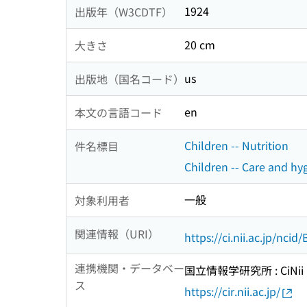
1924
出版年（W3CDTF）
20 cm
大きさ
us
出版地（国名コード）
en
本文の言語コード
Children -- Nutrition
件名標目
Children -- Care and hy
一般
対象利用者
関連情報（URI）
https://ci.nii.ac.jp/nci
連携機関・データベー
国立情報学研究所 : CiNii R
ス
https://cir.nii.ac.jp/