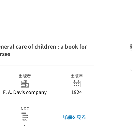
neral care of children : a book for
rses
出版者
出版年
F. A. Davis company
1924
NDC
詳細を見る
-