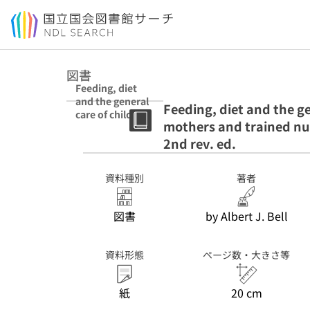
本文へ移動
図書
Feeding, diet
and the general
Feeding, diet and the ge
care of children :
mothers and trained nu
a book for
mothers and
2nd rev. ed.
trained nurses
2nd rev. ed.
資料種別
著者
図書
by Albert J. Bell
資料形態
ページ数・大きさ等
紙
20 cm