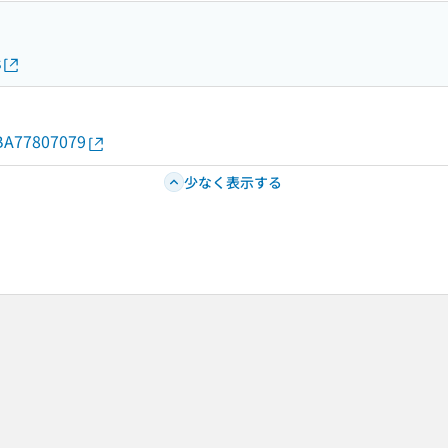
s
d/BA77807079
少なく表示する