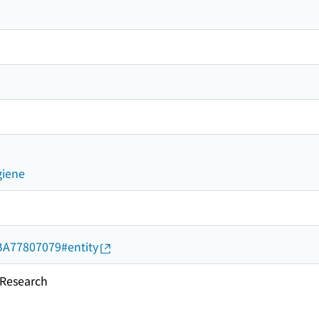
giene
d/BA77807079#entity
esearch