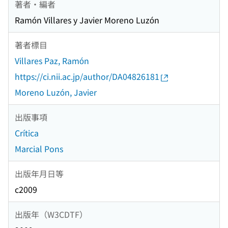
著者・編者
Ramón Villares y Javier Moreno Luzón
著者標目
Villares Paz, Ramón
https://ci.nii.ac.jp/author/DA04826181
Moreno Luzón, Javier
出版事項
Crítica
Marcial Pons
出版年月日等
c2009
出版年（W3CDTF）