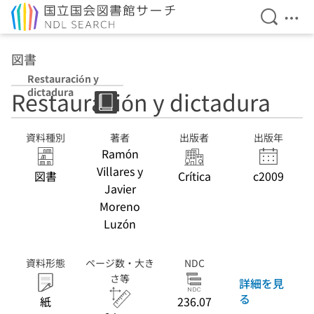
検索を開
メニ
本文へ移動
図書
Restauración y
dictadura
Restauración y dictadura
資料種別
著者
出版者
出版年
Ramón
Villares y
図書
Crítica
c2009
Javier
Moreno
Luzón
資料形態
ページ数・大き
NDC
さ等
詳細を見
る
紙
236.07