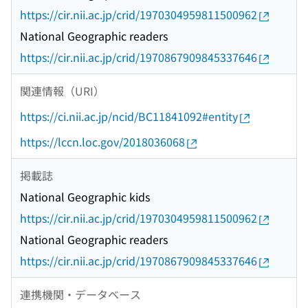
https://cir.nii.ac.jp/crid/1970304959811500962
National Geographic readers
https://cir.nii.ac.jp/crid/1970867909845337646
関連情報（URI）
https://ci.nii.ac.jp/ncid/BC11841092#entity
https://lccn.loc.gov/2018036068
掲載誌
National Geographic kids
https://cir.nii.ac.jp/crid/1970304959811500962
National Geographic readers
https://cir.nii.ac.jp/crid/1970867909845337646
連携機関・データベース