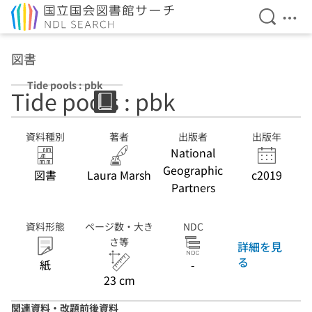
検索を開
メニ
本文へ移動
図書
Tide pools : pbk
Tide pools : pbk
資料種別
著者
出版者
出版年
National
Geographic
図書
Laura Marsh
c2019
Partners
資料形態
ページ数・大き
NDC
さ等
詳細を見
る
紙
-
23 cm
関連資料・改題前後資料