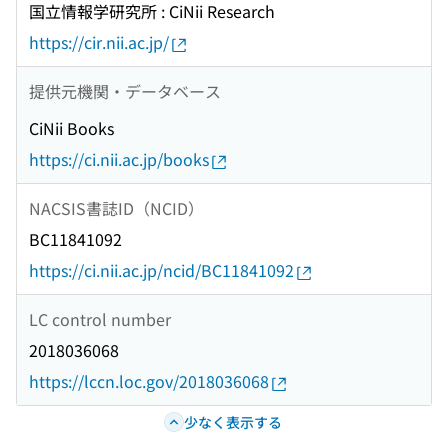
国立情報学研究所 : CiNii Research
https://cir.nii.ac.jp/
提供元機関・データベース
CiNii Books
https://ci.nii.ac.jp/books
NACSIS書誌ID（NCID）
BC11841092
https://ci.nii.ac.jp/ncid/BC11841092
LC control number
2018036068
https://lccn.loc.gov/2018036068
少なく表示する