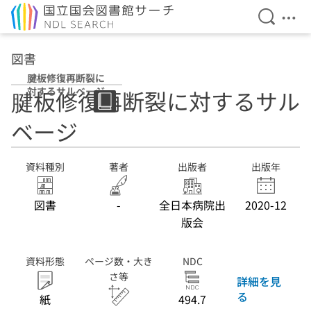
検索を開
メニ
本文へ移動
図書
腱板修復再断裂に
対するサルベージ
腱板修復再断裂に対するサル
ベージ
資料種別
著者
出版者
出版年
図書
-
全日本病院出
2020-12
版会
資料形態
ページ数・大き
NDC
さ等
詳細を見
る
紙
494.7