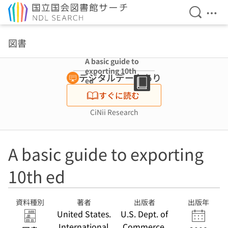
検索を開
メニ
本文へ移動
図書
A basic guide to
exporting 10th
デジタルデータあり
ed
すぐに読む
CiNii Research
A basic guide to exporting
10th ed
資料種別
著者
出版者
出版年
United States.
U.S. Dept. of
International
Commerce,