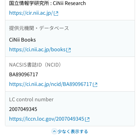
国立情報学研究所 : CiNii Research
https://cir.nii.ac.jp/
提供元機関・データベース
CiNii Books
https://ci.nii.ac.jp/books
NACSIS書誌ID（NCID）
BA89096717
https://ci.nii.ac.jp/ncid/BA89096717
LC control number
2007049345
https://lccn.loc.gov/2007049345
少なく表示する