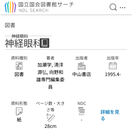
検索を開
メニ
本文へ移動
図書
神経眼科
神経眼科
資料種別
著者
出版者
出版年
加瀬学, 清澤
源弘, 向野和
図書
中山書店
1995.4-
雄専門編集委
員
資料形態
ページ数・大き
NDC
さ等
詳細を見
る
紙
-
28cm