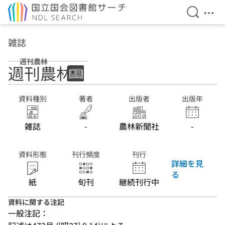
検索を開
メニ
本文へ移動
雑誌
週刊農林
週刊農林
資料種別
著者
出版者
出版年
雑誌
-
農林新聞社
-
資料形態
刊行頻度
刊行
詳細を見
る
紙
旬刊
継続刊行中
資料に関する注記
一般注記：