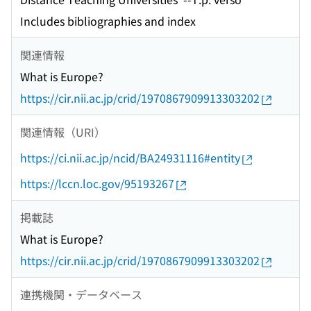
Includes bibliographies and index
関連情報
What is Europe?
https://cir.nii.ac.jp/crid/1970867909913303202
関連情報（URI）
https://ci.nii.ac.jp/ncid/BA24931116#entity
https://lccn.loc.gov/95193267
掲載誌
What is Europe?
https://cir.nii.ac.jp/crid/1970867909913303202
連携機関・データベース