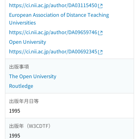
https://ci.nii.ac.jp/author/DA03115450
European Association of Distance Teaching
Universities
https://ci.nii.ac.jp/author/DA09659746
Open University
https://ci.nii.ac.jp/author/DA00692345
出版事項
The Open University
Routledge
出版年月日等
1995
出版年（W3CDTF）
1995