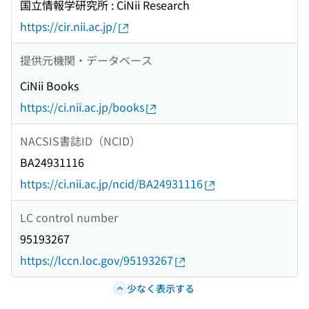
国立情報学研究所 : CiNii Research
https://cir.nii.ac.jp/
提供元機関・データベース
CiNii Books
https://ci.nii.ac.jp/books
NACSIS書誌ID（NCID）
BA24931116
https://ci.nii.ac.jp/ncid/BA24931116
LC control number
95193267
https://lccn.loc.gov/95193267
少なく表示する