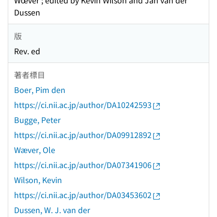
Wœver ; edited by Kevin Wilson and Jan van der
Dussen
版
Rev. ed
著者標目
Boer, Pim den
https://ci.nii.ac.jp/author/DA10242593
Bugge, Peter
https://ci.nii.ac.jp/author/DA09912892
Wæver, Ole
https://ci.nii.ac.jp/author/DA07341906
Wilson, Kevin
https://ci.nii.ac.jp/author/DA03453602
Dussen, W. J. van der