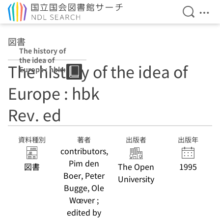
検索を開
メニ
本文へ移動
図書
The history of
the idea of
The history of the idea of
Europe : hbk :
pbk Rev. ed
Europe : hbk
Rev. ed
資料種別
著者
出版者
出版年
contributors,
Pim den
図書
The Open
1995
Boer, Peter
University
Bugge, Ole
Wœver ;
edited by