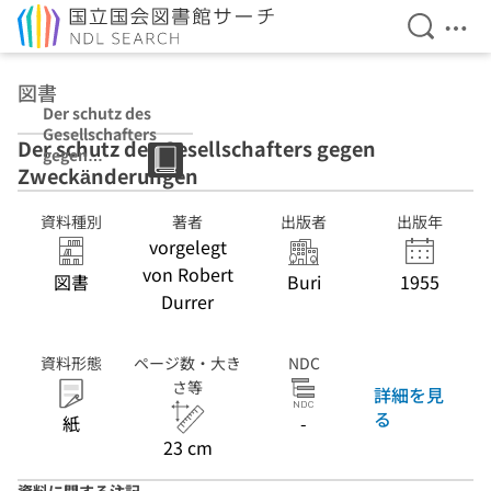
検索を開
メニ
本文へ移動
図書
Der schutz des
Gesellschafters
Der schutz des Gesellschafters gegen
gegen
Zweckänderungen
Zweckänderung
en
資料種別
著者
出版者
出版年
vorgelegt
von Robert
図書
Buri
1955
Durrer
資料形態
ページ数・大き
NDC
さ等
詳細を見
る
紙
-
23 cm