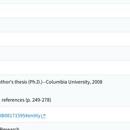
uthor's thesis (Ph.D.)--Columbia University, 2008
 references (p. 249-278)
d/BB08171595#entity
esearch