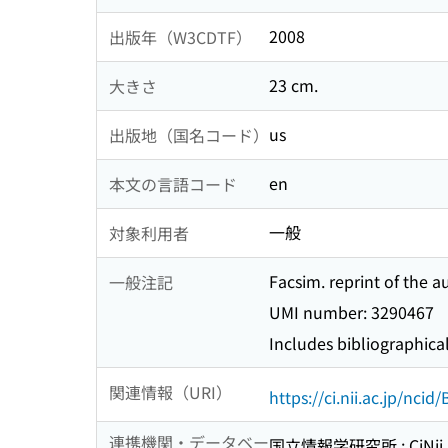
2008
出版年（W3CDTF）
23 cm.
大きさ
us
出版地（国名コード）
en
本文の言語コード
一般
対象利用者
Facsim. reprint of the a
一般注記
UMI number: 3290467
Includes bibliographical
関連情報（URI）
https://ci.nii.ac.jp/nci
連携機関・データベー
国立情報学研究所 : CiNii R