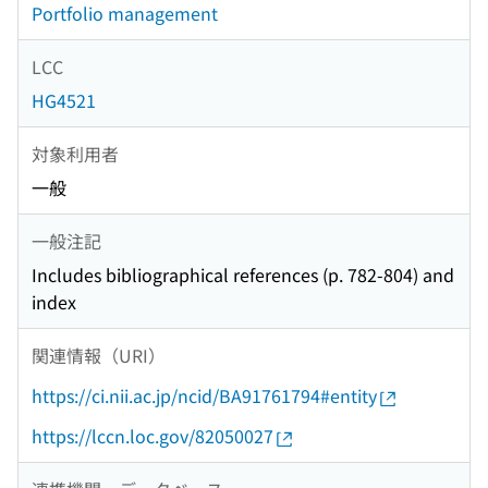
Portfolio management
LCC
HG4521
対象利用者
一般
一般注記
Includes bibliographical references (p. 782-804) and
index
関連情報（URI）
https://ci.nii.ac.jp/ncid/BA91761794#entity
https://lccn.loc.gov/82050027