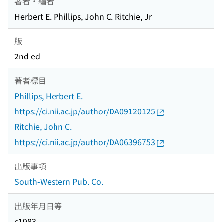
著者・編者
Herbert E. Phillips, John C. Ritchie, Jr
版
2nd ed
著者標目
Phillips, Herbert E.
https://ci.nii.ac.jp/author/DA09120125
Ritchie, John C.
https://ci.nii.ac.jp/author/DA06396753
出版事項
South-Western Pub. Co.
出版年月日等
c1983