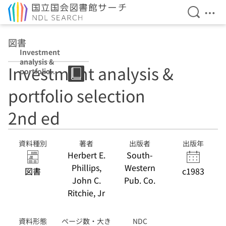
検索を開
メニ
本文へ移動
図書
Investment
analysis &
Investment analysis &
portfolio
selection 2nd ed
portfolio selection
2nd ed
資料種別
著者
出版者
出版年
Herbert E.
South-
Phillips,
Western
図書
c1983
John C.
Pub. Co.
Ritchie, Jr
資料形態
ページ数・大き
NDC