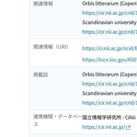
Orbis litterarum (Cope
関連情報
https://cir.nii.ac.jp/c
Scandinavian universit
https://cir.nii.ac.jp/c
関連情報（URI）
https://ci.nii.ac.jp/nci
https://lccn.loc.gov/65
Orbis litterarum (Cope
掲載誌
https://cir.nii.ac.jp/c
Scandinavian universit
https://cir.nii.ac.jp/c
連携機関・データベー
国立情報学研究所 : CiNii R
ス
https://cir.nii.ac.jp/