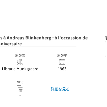
 à Andreas Blinkenberg : à l'occassion de
niversaire
出版者
出版年
Librarie Munksgaard
1963
NDC
詳細を見る
-