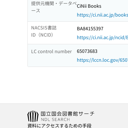
提供元機関・データベ
CiNii Books
ース
https://ci.nii.ac.jp/book
NACSIS書誌
BA84155397
ID（NCID）
https://ci.nii.ac.jp/nci
65073683
LC control number
https://lccn.loc.gov/65
資料にアクセスするための手段