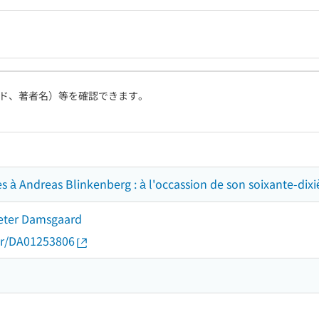
ド、著者名）等を確認できます。
 à Andreas Blinkenberg : à l'occassion de son soixante-dix
Peter Damsgaard
thor/DA01253806