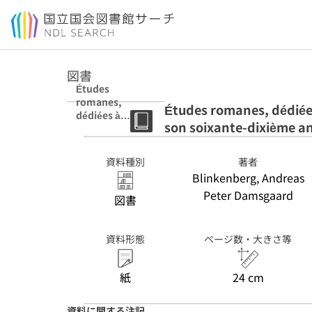
本文へ移動
図書
Études
romanes,
Études romanes, dédiées
dédiées à
son soixante-dixième an
Andreas
Blinkenberg : à
l'occassion de
資料種別
著者
son soixante-
Blinkenberg, Andreas
dixième
Peter Damsgaard
anniversaire
図書
資料形態
ページ数・大きさ等
紙
24 cm
資料に関する注記