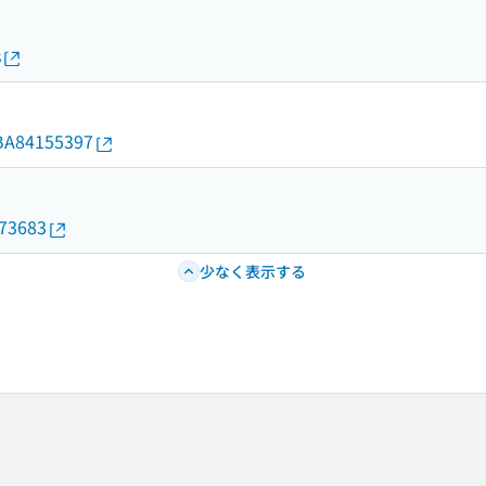
s
d/BA84155397
073683
少なく表示する