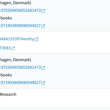
nhagen, Denmark)
rid/1970304959852681473
y books
rid/1971993809690544027
d/BA84155397#entity
073683
nhagen, Denmark)
rid/1970304959852681473
y books
rid/1971993809690544027
esearch