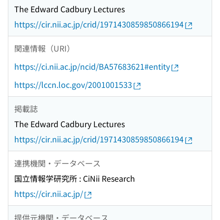
The Edward Cadbury Lectures
https://cir.nii.ac.jp/crid/1971430859850866194
関連情報（URI）
https://ci.nii.ac.jp/ncid/BA57683621#entity
https://lccn.loc.gov/2001001533
掲載誌
The Edward Cadbury Lectures
https://cir.nii.ac.jp/crid/1971430859850866194
連携機関・データベース
国立情報学研究所 : CiNii Research
https://cir.nii.ac.jp/
提供元機関・データベース