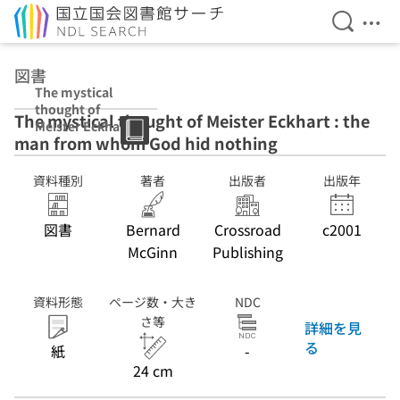
検索を開
メニ
本文へ移動
図書
The mystical
thought of
The mystical thought of Meister Eckhart : the
Meister Eckhart
man from whom God hid nothing
: the man from
whom God hid
nothing
資料種別
著者
出版者
出版年
図書
Bernard
Crossroad
c2001
McGinn
Publishing
資料形態
ページ数・大き
NDC
さ等
詳細を見
る
紙
-
24 cm