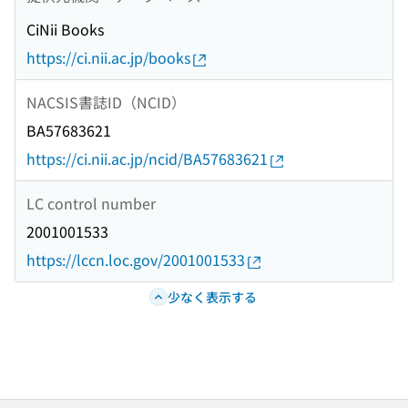
CiNii Books
https://ci.nii.ac.jp/books
NACSIS書誌ID（NCID）
BA57683621
https://ci.nii.ac.jp/ncid/BA57683621
LC control number
2001001533
https://lccn.loc.gov/2001001533
少なく表示する