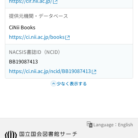
https://cir.nii.ac.jp/
提供元機関・データベース
CiNii Books
https://ci.nii.ac.jp/books
NACSIS書誌ID（NCID）
BB19087413
https://ci.nii.ac.jp/ncid/BB19087413
少なく表示する
Language：English