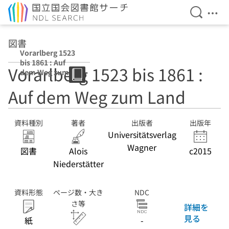
検索を開
メニ
本文へ移動
図書
Vorarlberg 1523
bis 1861 : Auf
Vorarlberg 1523 bis 1861 :
dem Weg zum
Land
Auf dem Weg zum Land
資料種別
著者
出版者
出版年
Universitätsverlag
Wagner
図書
Alois
c2015
Niederstätter
資料形態
ページ数・大き
NDC
さ等
詳細を
見る
紙
-