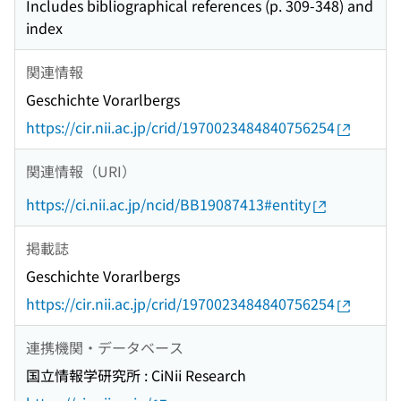
Includes bibliographical references (p. 309-348) and
index
関連情報
Geschichte Vorarlbergs
https://cir.nii.ac.jp/crid/1970023484840756254
関連情報（URI）
https://ci.nii.ac.jp/ncid/BB19087413#entity
掲載誌
Geschichte Vorarlbergs
https://cir.nii.ac.jp/crid/1970023484840756254
連携機関・データベース
国立情報学研究所 : CiNii Research