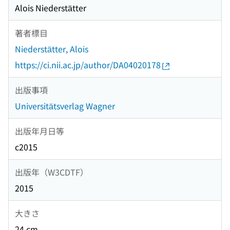
Alois Niederstätter
著者標目
Niederstätter, Alois
https://ci.nii.ac.jp/author/DA04020178
出版事項
Universitätsverlag Wagner
出版年月日等
c2015
出版年（W3CDTF）
2015
大きさ
24 cm