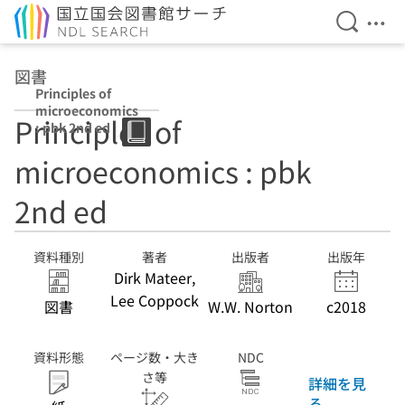
検索を開
メニ
本文へ移動
図書
Principles of
microeconomics
Principles of
: pbk 2nd ed
microeconomics : pbk
2nd ed
資料種別
著者
出版者
出版年
Dirk Mateer,
Lee Coppock
図書
W.W. Norton
c2018
資料形態
ページ数・大き
NDC
さ等
詳細を見
る