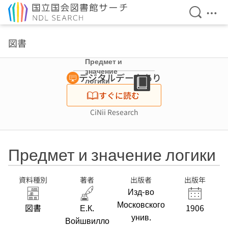
検索を開
メニ
本文へ移動
図書
Предмет и
значение
デジタルデータあり
логики
すぐに読む
CiNii Research
Предмет и значение логики
資料種別
著者
出版者
出版年
Изд-во
Московского
図書
Е.К.
1906
унив.
Войшвилло