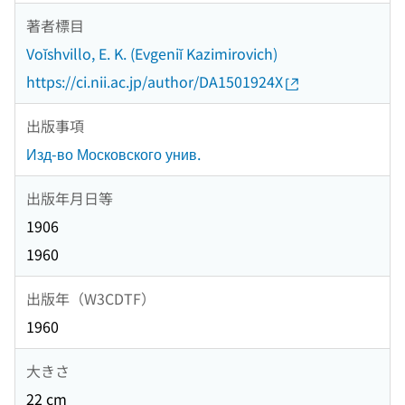
著者標目
Voĭshvillo, E. K. (Evgeniĭ Kazimirovich)
https://ci.nii.ac.jp/author/DA1501924X
出版事項
Изд-во Московского унив.
出版年月日等
1906
1960
出版年（W3CDTF）
1960
大きさ
22 cm