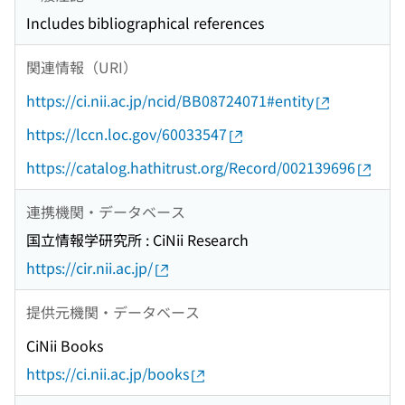
Includes bibliographical references
関連情報（URI）
https://ci.nii.ac.jp/ncid/BB08724071#entity
https://lccn.loc.gov/60033547
https://catalog.hathitrust.org/Record/002139696
連携機関・データベース
国立情報学研究所 : CiNii Research
https://cir.nii.ac.jp/
提供元機関・データベース
CiNii Books
https://ci.nii.ac.jp/books