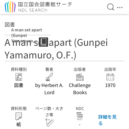
検索を開
メニ
本文へ移動
図書
A man set apart
(Gunpei
A man set apart (Gunpei
Yamamuro,
O.F.)
Yamamuro, O.F.)
資料種別
著者
出版者
出版年
図書
by Herbert A.
Challenge
1970
Lord
Books
資料形態
ページ数・大き
NDC
さ等
詳細を見
る
紙
-