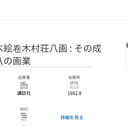
絵卷木村荘八画 : その成
八の画業
出版者
出版年
講談社
1982.8
NDC
詳細を見る
-