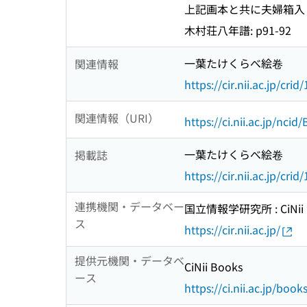
上記画本と共に夫婦箱入
木村荘八年譜: p91-92
一葉たけくらべ絵卷
関連情報
https://cir.nii.ac.jp/c
関連情報（URI）
https://ci.nii.ac.jp/nci
一葉たけくらべ絵卷
掲載誌
https://cir.nii.ac.jp/c
連携機関・データベー
国立情報学研究所 : CiNii R
ス
https://cir.nii.ac.jp/
提供元機関・データベ
CiNii Books
ース
https://ci.nii.ac.jp/book