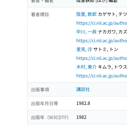
陰里鉄郎 [ほか] 編纂
著者・編者
陰里, 鉄郎
カゲサト, テ
著者標目
https://ci.nii.ac.jp/au
中川, 一政
ナカガワ, カ
https://ci.nii.ac.jp/au
里見, 弴
サトミ, トン
https://ci.nii.ac.jp/au
木村, 東介
キムラ, トウ
https://ci.nii.ac.jp/au
講談社
出版事項
1982.8
出版年月日等
1982
出版年（W3CDTF）