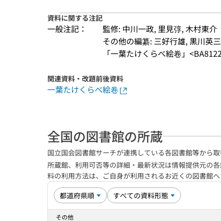
資料に関する注記
一般注記：
監修: 中川一政, 里見弴, 木村東介
その他の編纂: 三好行雄, 黒川英三
「一葉たけくらべ絵卷」<BA81224
関連資料・改題前後資料
一葉たけくらべ絵卷
全国の図書館の所蔵
国立国会図書館サーチが連携している各図書館等から取
所蔵館、利用可否等の詳細・最新状況は情報提供元の各
料の利用方法は、ご自身が利用されるお近くの図書館
その他