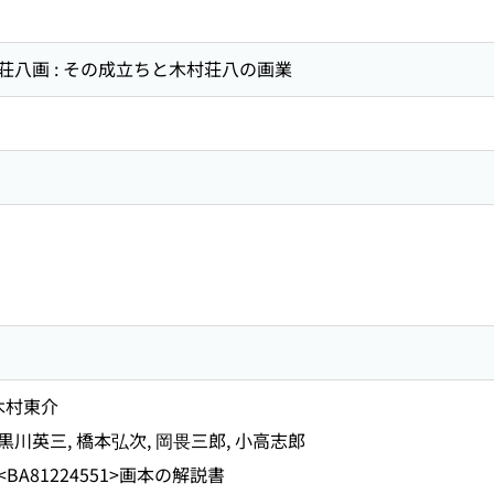
八画 : その成立ちと木村荘八の画業
 木村東介
黒川英三, 橋本弘次, 岡畏三郎, 小高志郎
A81224551>画本の解説書