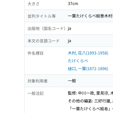
37cm
大きさ
一葉たけくらべ絵巻木村荘
並列タイトル等
ja
出版地（国名コード）
ja
本文の言語コード
木村, 荘八(1893-1958)
件名標目
たけくらべ
樋口, 一葉(1872-1896)
一般
対象利用者
監修: 中川一政, 里見弴,
一般注記
その他の編纂: 三好行雄, 
「一葉たけくらべ絵卷」<B