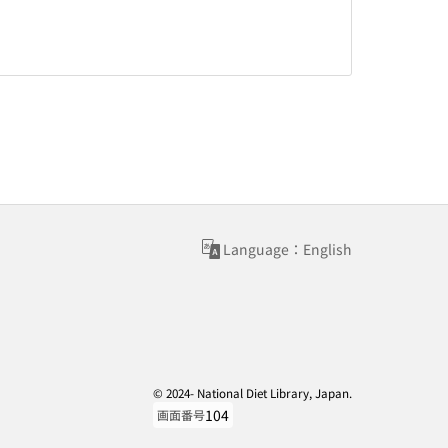
Language：English
© 2024- National Diet Library, Japan.
104
画面番号