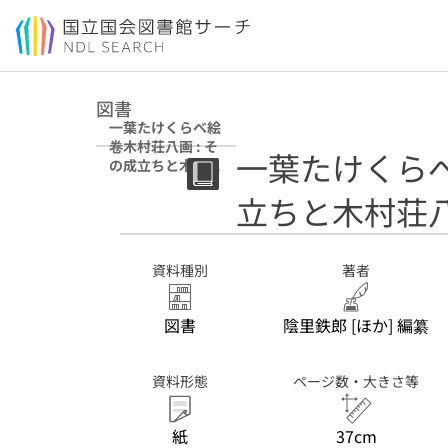
本文へ移動
図書
一葉たけくらべ絵
卷木村荘八画 : そ
一葉たけくらべ
の成立ちと木村荘
八の画業
立ちと木村荘
資料種別
著者
図書
陰里鉄郎 [ほか] 編纂
資料形態
ページ数・大きさ等
紙
37cm