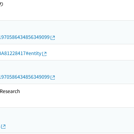
り
rid/1970586434856349099
d/BA81228417#entity
rid/1970586434856349099
esearch
s