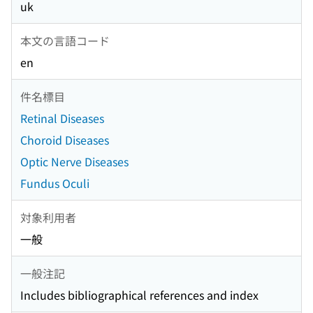
uk
本文の言語コード
en
件名標目
Retinal Diseases
Choroid Diseases
Optic Nerve Diseases
Fundus Oculi
対象利用者
一般
一般注記
Includes bibliographical references and index