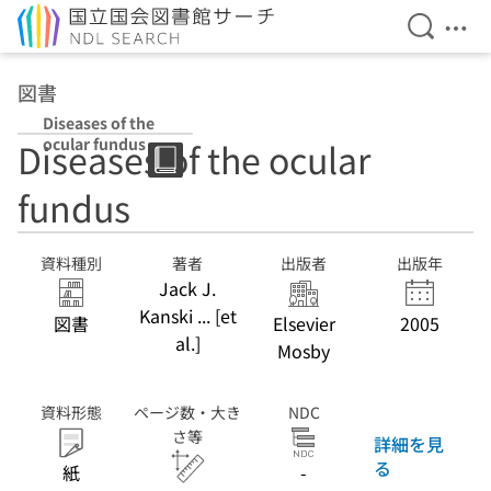
検索を開
メニ
本文へ移動
図書
Diseases of the
ocular fundus
Diseases of the ocular
fundus
資料種別
著者
出版者
出版年
Jack J.
Kanski ... [et
図書
Elsevier
2005
al.]
Mosby
資料形態
ページ数・大き
NDC
さ等
詳細を見
る
紙
-