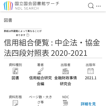
検索を開
メニ
本文へ移動
図書
表紙は所蔵館によって異なることが
ヘルプページへのリンク
あります
信用組合便覧 : 中企法・協金
法四段対照表 2020-2021
資料種別
著者
出版者
出版年
図書
信用組合研究
金融財政事情
2021.1
会編
研究会
資料形態
ページ数・大き
NDC
さ等
詳細を見