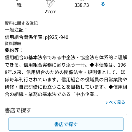
る
紙
338.73
22cm
資料に関する注記
一般注記：
信用組合関係年表: p[925]-940
資料詳細
要約等：
信用組合の基本法令である中企法・協金法を体系的に理解
できる、信用組合実務に寄り添う一冊。◆本便覧は、196
8年以来、信用組合のための関係法令・規則集として、ほ
ぼ毎年刊行されています。信用組合の役職員の日常業務や
研修・自己研鑽に役立つことを目指しています。◆信用組
合の組織・業務の基本法である「中小企業...
すべて見る
書店で探す
書店で探す