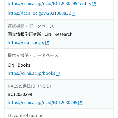
https://ci.nii.ac.jp/ncid/BC12030299#entity
https://lccn.loc.gov/2021000832
連携機関・データベース
国立情報学研究所 : CiNii Research
https://cir.nii.ac.jp/
提供元機関・データベース
CiNii Books
https://ci.nii.ac.jp/books
NACSIS書誌ID（NCID）
BC12030299
https://ci.nii.ac.jp/ncid/BC12030299
LC control number