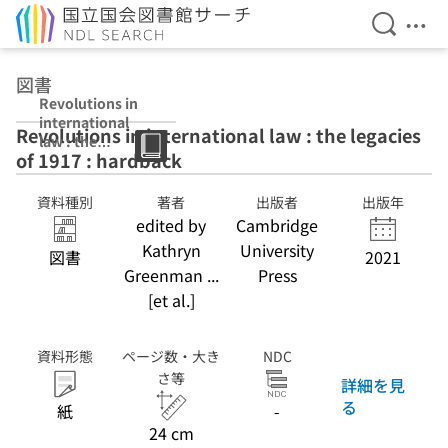
検索を開
メニ
本文へ移動
図書
Revolutions in
international
Revolutions in international law : the legacies
law : the
of 1917 : hardback
legacies of 1917 :
hardback
資料種別
著者
出版者
出版年
edited by
Cambridge
Kathryn
University
図書
2021
Greenman ...
Press
[et al.]
資料形態
ページ数・大き
NDC
さ等
詳細を見
る
紙
-
24 cm