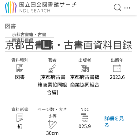
検索を開
メニ
本文へ移動
図書
京都古書籍・古書
画資料目録
京都古書籍・古書画資料目録
資料種別
著者
出版者
出版年
図書
[京都府古書
京都府古書籍
2023.6
籍商業協同組
商業協同組合
合編]
資料形態
ページ数・大き
NDC
さ等
詳細を見
る
紙
025.9
30cm