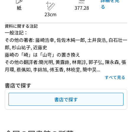
る
紙
377.28
23cm
資料に関する注記
一般注記：
その他の著者: 藤崎浩幸, 佐佐木純一郎, 土井良浩, 白石壮一
郎, 杉山祐子, 近藤史
藤崎の「崎」は「山竒」の置き換え
その他の翻譯者:簡光明, 黄露鋒, 林育諄, 郭子弘, 陳永森, 張
月環, 蔡佩如, 李錦旭, 傅玉香, 林曉雯, 簡中昊...
すべて見る
書店で探す
書店で探す