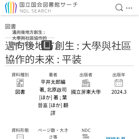
検索を開
メニ
本文へ移動
図書
邁向後地方創生 :
大學與社區協作的
邁向後地方創生 : 大學與社區
未來 : 平装
協作的未來 : 平装
資料種別
著者
出版者
出版年
平井太郎編
著, 北原啟司
図書
國立屏東大學
2024.3
[ほか] 著 ; 葉
晉嘉 [ほか] 翻
譯
資料形態
ページ数・大き
NDC
さ等
詳細を見