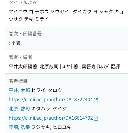
タイトルよみ
マイコウ ゴ チホウ ソウセイ : ダイガク ヨ シャク キョ
ウサク テキ ミライ
巻次・部編番号
: 平装
著者・編者
平井太郎編著, 北原啟司 [ほか] 著 ; 葉晉嘉 [ほか] 翻譯
著者標目
平井, 太郎
ヒライ, タロウ
https://ci.nii.ac.jp/author/DA18322404
北原, 啓司
キタハラ, ケイジ
https://ci.nii.ac.jp/author/DA16614792
藤崎, 浩幸
フジサキ, ヒロユキ