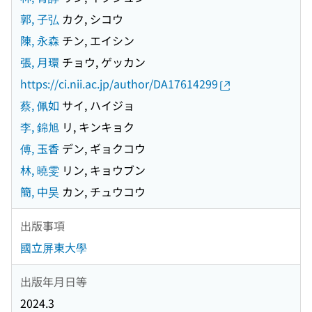
郭, 子弘
カク, シコウ
陳, 永森
チン, エイシン
張, 月環
チョウ, ゲッカン
https://ci.nii.ac.jp/author/DA17614299
蔡, 佩如
サイ, ハイジョ
李, 錦旭
リ, キンキョク
傅, 玉香
デン, ギョクコウ
林, 曉雯
リン, キョウブン
簡, 中昊
カン, チュウコウ
出版事項
國立屏東大學
出版年月日等
2024.3