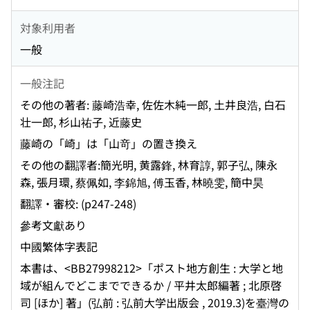
対象利用者
一般
一般注記
その他の著者: 藤崎浩幸, 佐佐木純一郎, 土井良浩, 白石
壮一郎, 杉山祐子, 近藤史
藤崎の「崎」は「山竒」の置き換え
その他の翻譯者:簡光明, 黄露鋒, 林育諄, 郭子弘, 陳永
森, 張月環, 蔡佩如, 李錦旭, 傅玉香, 林曉雯, 簡中昊
翻譯・審校: (p247-248)
參考文獻あり
中國繁体字表記
本書は、<BB27998212>「ポスト地方創生 : 大学と地
域が組んでどこまでできるか / 平井太郎編著 ; 北原啓
司 [ほか] 著」(弘前 : 弘前大学出版会 , 2019.3)を臺灣の