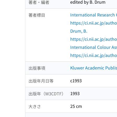
edited by B. Drum
著者・編者
International Research
著者標目
https://ci.nii.ac.jp/au
Drum, B.
https://ci.nii.ac.jp/au
International Colour As
https://ci.nii.ac.jp/au
Kluwer Academic Publi
出版事項
c1993
出版年月日等
1993
出版年（W3CDTF）
25 cm
大きさ