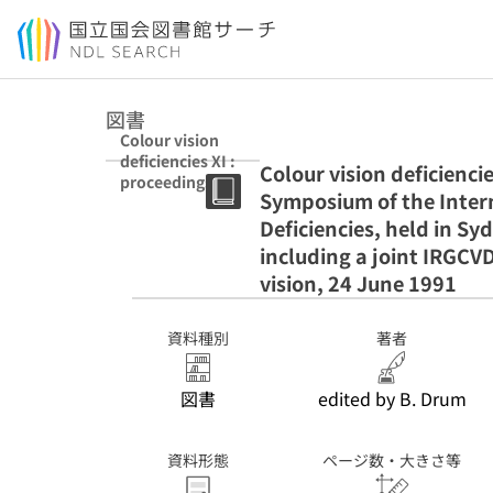
本文へ移動
図書
Colour vision
deficiencies XI :
Colour vision deficienci
proceedings of
Symposium of the Inter
the eleventh
Symposium of
Deficiencies, held in Sy
the
including a joint IRGCV
International
vision, 24 June 1991
Research Group
on Colour Vision
Deficiencies,
資料種別
著者
held in Sydney,
Australia, 21-23
June 1991,
図書
edited by B. Drum
including a joint
IRGCVD-AIC
meeting on
資料形態
ページ数・大きさ等
mechanisms of