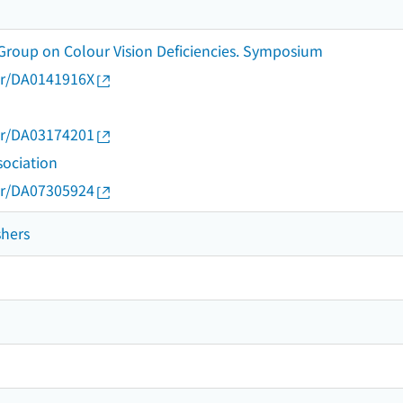
 Group on Colour Vision Deficiencies. Symposium
thor/DA0141916X
thor/DA03174201
sociation
thor/DA07305924
shers