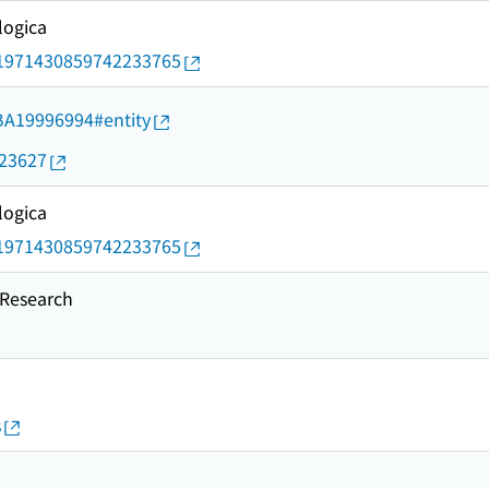
ogica
rid/1971430859742233765
d/BA19996994#entity
023627
ogica
rid/1971430859742233765
esearch
s