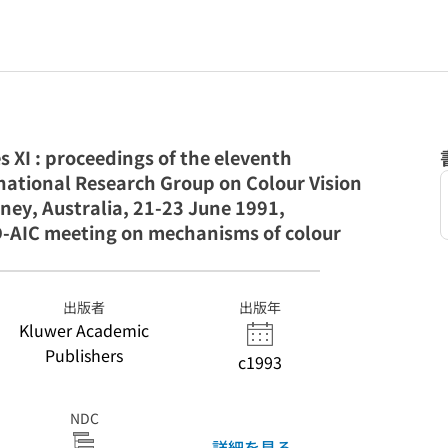
es XI : proceedings of the eleventh
national Research Group on Colour Vision
dney, Australia, 21-23 June 1991,
D-AIC meeting on mechanisms of colour
出版者
出版年
Kluwer Academic
Publishers
c1993
NDC
詳細を見る