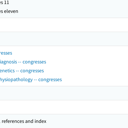
es 11
es eleven
resses
diagnosis -- congresses
genetics -- congresses
physiopathology -- congresses
l references and index