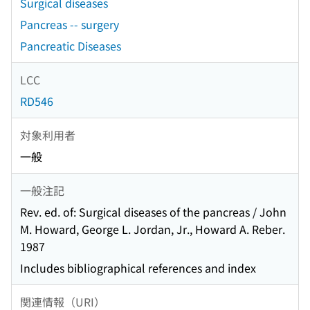
Surgical diseases
Pancreas -- surgery
Pancreatic Diseases
LCC
RD546
対象利用者
一般
一般注記
Rev. ed. of: Surgical diseases of the pancreas / John
M. Howard, George L. Jordan, Jr., Howard A. Reber.
1987
Includes bibliographical references and index
関連情報（URI）