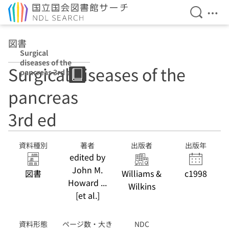
検索を開
メニ
本文へ移動
図書
Surgical
diseases of the
Surgical diseases of the
pancreas 3rd ed
pancreas
3rd ed
資料種別
著者
出版者
出版年
edited by
John M.
図書
Williams &
c1998
Howard ...
Wilkins
[et al.]
資料形態
ページ数・大き
NDC