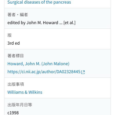
Surgical diseases of the pancreas
著者・編者
edited by John M. Howard ... [et al.]
版
3rd ed
著者標目
Howard, John M. (John Malone)
https://ci.nii.ac.jp/author/DA02328445
出版事項
Williams & Wilkins
出版年月日等
c1998