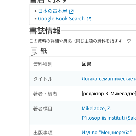
日本の古本屋
Google Book Search
書誌情報
この資料の詳細や典拠（同じ主題の資料を指すキーワー
紙
図書
資料種別
Логико-семантические 
タイトル
[редактор З. Микеладзе
著者・編者
Mikeladze, Z.
著者標目
Pʿilosopʿiis instituti (
Изд-во "Мецниереба"
出版事項