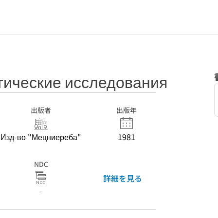
тические исследования
出版者
出版年
Изд-во "Мецниереба"
1981
NDC
詳細を見る
-