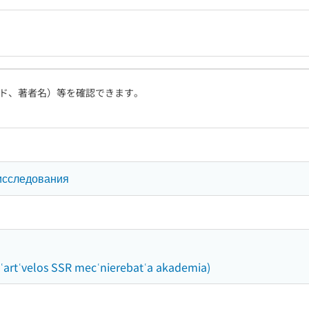
ド、著者名）等を確認できます。
исследования
]
Sakʿartʿvelos SSR mecʿnierebatʿa akademia)