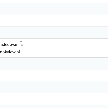
sledovanii︠a︡
amokvlevebi