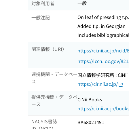
一般
対象利用者
On leaf of preseding t
一般注記
Added t.p. in Georgian
Includes bibliographica
関連情報（URI）
https://ci.nii.ac.jp/nci
https://lccn.loc.gov/82
連携機関・データベー
国立情報学研究所 : CiNii R
ス
https://cir.nii.ac.jp/
提供元機関・データベ
CiNii Books
ース
https://ci.nii.ac.jp/book
NACSIS書誌
BA68021491
ID（NCID）