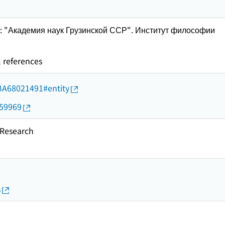
.p.: "Академия наук Грузинской ССР". Институт философии
l references
d/BA68021491#entity
159969
esearch
s