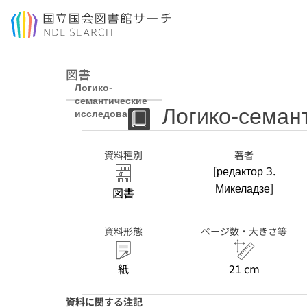
本文へ移動
図書
Логико-
семантические
Логико-семан
исследования
資料種別
著者
[редактор З.
Микеладзе]
図書
資料形態
ページ数・大きさ等
紙
21 cm
資料に関する注記