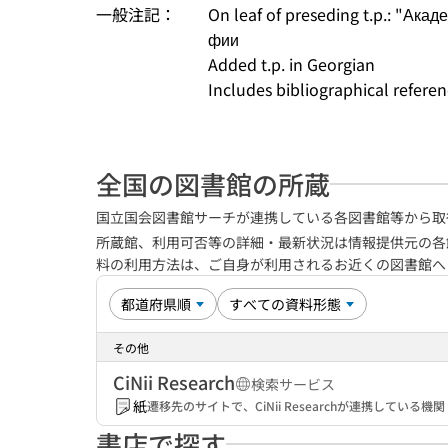
一般注記：
On leaf of preseding t.p.: "Ак
фии
Added t.p. in Georgian
Includes bibliographical refere
全国の図書館の所蔵
国立国会図書館サーチが連携している各図書館等から取
所蔵館、利用可否等の詳細・最新状況は情報提供元の各
料の利用方法は、ご自身が利用されるお近くの図書館
その他
CiNii Research
検索サービス
紙
遷移先のサイトで、CiNii Researchが連携してい
書店で探す