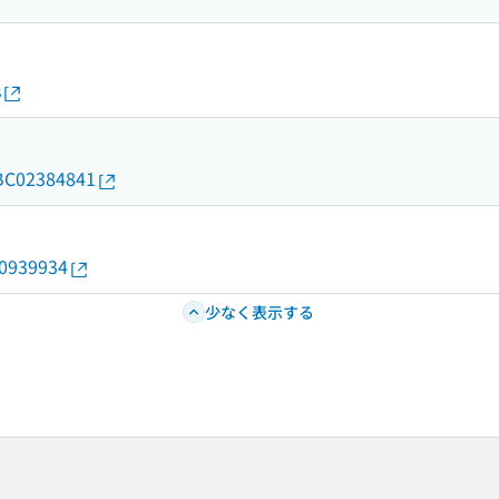
s
d/BC02384841
20939934
少なく表示する