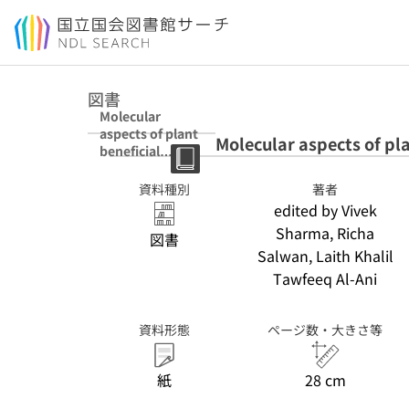
本文へ移動
図書
Molecular
aspects of plant
Molecular aspects of pla
beneficial
microbes in
agriculture
資料種別
著者
edited by Vivek
Sharma, Richa
図書
Salwan, Laith Khalil
Tawfeeq Al-Ani
資料形態
ページ数・大きさ等
紙
28 cm