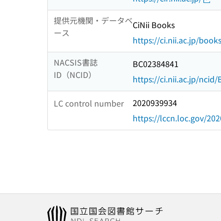
提供元機関・データベ
CiNii Books
ース
https://ci.nii.ac.jp/book
NACSIS書誌
BC02384841
ID（NCID）
https://ci.nii.ac.jp/nci
2020939934
LC control number
https://lccn.loc.gov/20