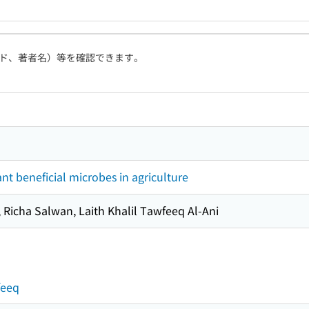
ド、著者名）等を確認できます。
nt beneficial microbes in agriculture
 Richa Salwan, Laith Khalil Tawfeeq Al-Ani
feeq