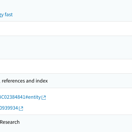
y fast
l references and index
d/BC02384841#entity
20939934
esearch