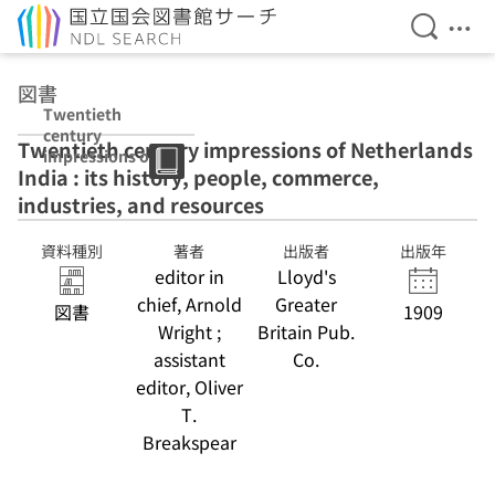
検索を開
メニ
本文へ移動
図書
Twentieth
century
Twentieth century impressions of Netherlands
impressions of
India : its history, people, commerce,
Netherlands
India : its
industries, and resources
history, people,
commerce,
資料種別
著者
出版者
出版年
industries, and
editor in
Lloyd's
resources
chief, Arnold
Greater
図書
1909
Wright ;
Britain Pub.
assistant
Co.
editor, Oliver
T.
Breakspear