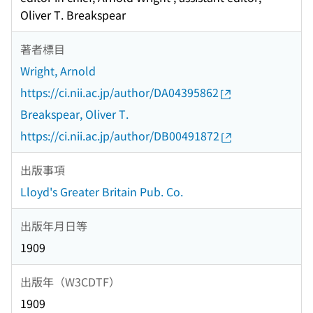
Oliver T. Breakspear
著者標目
Wright, Arnold
https://ci.nii.ac.jp/author/DA04395862
Breakspear, Oliver T.
https://ci.nii.ac.jp/author/DB00491872
出版事項
Lloyd's Greater Britain Pub. Co.
出版年月日等
1909
出版年（W3CDTF）
1909