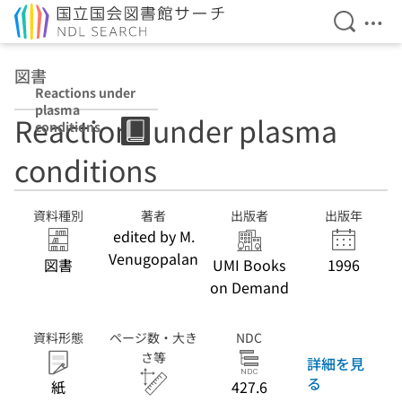
検索を開
メニ
本文へ移動
図書
Reactions under
plasma
Reactions under plasma
conditions
conditions
資料種別
著者
出版者
出版年
edited by M.
Venugopalan
図書
UMI Books
1996
on Demand
資料形態
ページ数・大き
NDC
さ等
詳細を見
る
紙
427.6