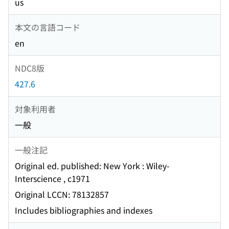
us
本文の言語コード
en
NDC8版
427.6
対象利用者
一般
一般注記
Original ed. published: New York : Wiley-
Interscience , c1971
Original LCCN: 78132857
Includes bibliographies and indexes