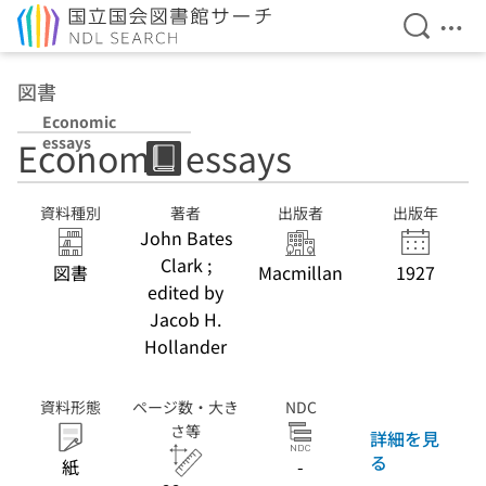
検索を開
メニ
本文へ移動
図書
Economic
essays
Economic essays
資料種別
著者
出版者
出版年
John Bates
Clark ;
図書
Macmillan
1927
edited by
Jacob H.
Hollander
資料形態
ページ数・大き
NDC
さ等
詳細を見
る
紙
-