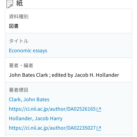
紙
資料種別
図書
タイトル
Economic essays
著者・編者
John Bates Clark ; edited by Jacob H. Hollander
著者標目
Clark, John Bates
https://ci.nii.ac.jp/author/DA02526165
Hollander, Jacob Harry
https://ci.nii.ac.jp/author/DA02235027