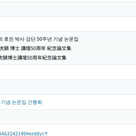
 최 호진 박사 강단 50주년 기념 논문집
崔虎鎮 博士 講壇50周年 紀念論文集
崔虎鎮博士講壇50周年紀念論文集
년 기념 논문집 간행회
d/BA63142149#entity