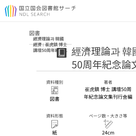
本文へ移動
図書
經濟理論과 韓國
經濟 : 崔虎鎮 博士
經濟理論과 韓國
講壇50周年紀念論
文集
50周年紀念論
資料種別
著者
崔虎鎮 博士 講壇50周
年紀念論文集刊行會編
図書
資料形態
ページ数・大きさ等
紙
24cm