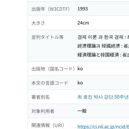
1993
出版年（W3CDTF）
24cm
大きさ
경제 이론 과 한국 경제 :
並列タイトル等
經濟理論과 韓國經濟 : 
経済理論と韓国経済 : 
ko
出版地（国名コード）
ko
本文の言語コード
최 호진 박사 강단 50주
著者別名
一般
対象利用者
関連情報（URI）
https://ci.nii.ac.jp/nci