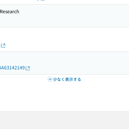
esearch
s
d/BA63142149
少なく表示する