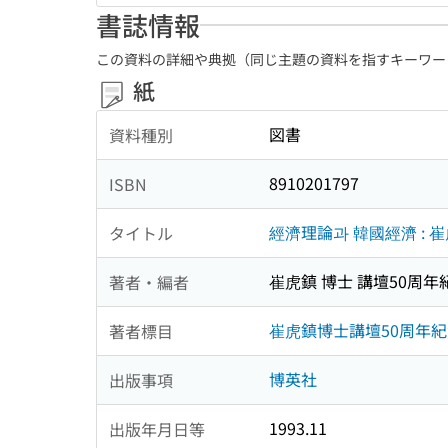
書誌情報
この資料の詳細や典拠（同じ主題の資料を指すキーワー
紙
図書
資料種別
8910201797
ISBN
經濟理論과 韓國經濟 : 
タイトル
崔虎鎮 博士 講壇50周
著者・編者
崔虎鎮博士講壇50周年
著者標目
博英社
出版事項
1993.11
出版年月日等