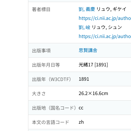
劉, 義慶
リュウ, ギケイ
著者標目
https://ci.nii.ac.jp/au
劉, 峻
リュウ, シュン
https://ci.nii.ac.jp/au
思賢講舎
出版事項
光緒17 [1891]
出版年月日等
1891
出版年（W3CDTF）
26.2×16.6cm
大きさ
cc
出版地（国名コード）
zh
本文の言語コード