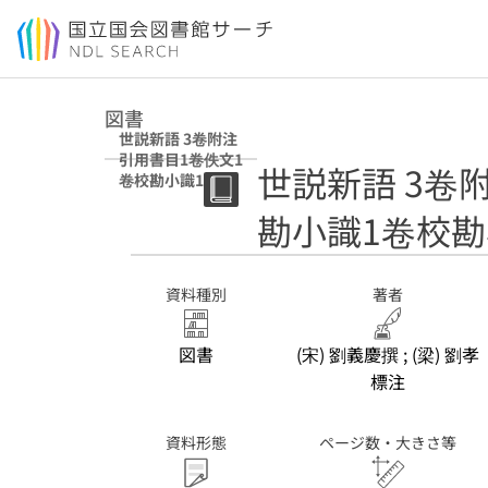
本文へ移動
図書
世説新語 3卷附注
引用書目1卷佚文1
世説新語 3卷
卷校勘小識1卷校
勘小識補1卷攷證1
勘小識1卷校勘
卷
資料種別
著者
図書
(宋) 劉義慶撰 ; (梁) 劉孝
標注
資料形態
ページ数・大きさ等