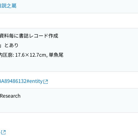
記雜説之屬
資料毎に書誌レコード作成
」とあり
廓: 17.6×12.7cm, 単魚尾
d/BA89486132#entity
esearch
s