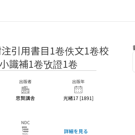
附注引用書目1卷佚文1卷校
小識補1卷攷證1卷
出版者
出版年
思賢講舎
光緒17 [1891]
NDC
詳細を見る