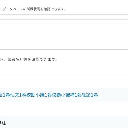
る機関・データベースの所蔵状況を確認できます。
ド、著者名）等を確認できます。
目1卷佚文1卷校勘小識1卷校勘小識補1卷攷證1卷
標注