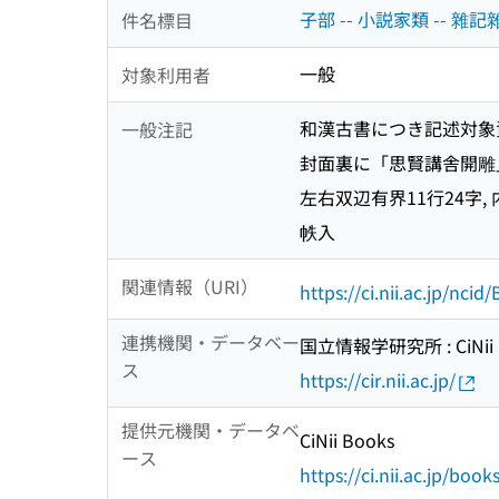
子部 -- 小説家類 -- 雜
件名標目
一般
対象利用者
和漢古書につき記述対象
一般注記
封面裏に「思賢講舎開雕
左右双辺有界11行24字, 内匡
帙入
関連情報（URI）
https://ci.nii.ac.jp/nci
連携機関・データベー
国立情報学研究所 : CiNii R
ス
https://cir.nii.ac.jp/
提供元機関・データベ
CiNii Books
ース
https://ci.nii.ac.jp/book