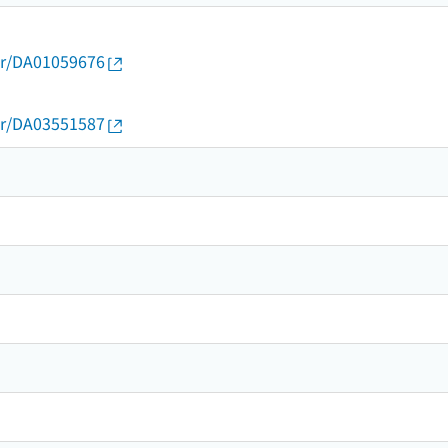
thor/DA01059676
thor/DA03551587