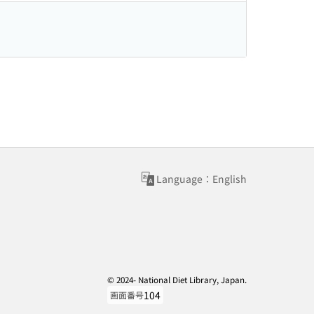
Language：English
© 2024- National Diet Library, Japan.
104
画面番号