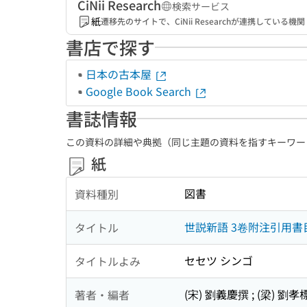
CiNii Research
検索サービス
紙
遷移先のサイトで、CiNii Researchが連携してい
書店で探す
日本の古本屋
Google Book Search
書誌情報
この資料の詳細や典拠（同じ主題の資料を指すキーワー
紙
図書
資料種別
世説新語 3卷附注引用書
タイトル
セセツ シンゴ
タイトルよみ
(宋) 劉義慶撰 ; (梁) 劉孝
著者・編者