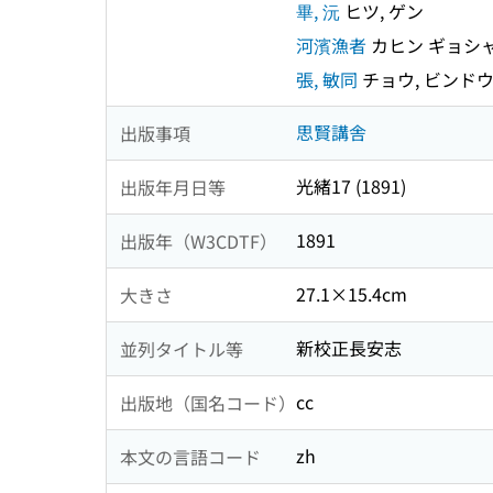
畢, 沅
ヒツ, ゲン
河濱漁者
カヒン ギョシ
張, 敏同
チョウ, ビンド
思賢講舎
出版事項
光緒17 (1891)
出版年月日等
1891
出版年（W3CDTF）
27.1×15.4cm
大きさ
新校正長安志
並列タイトル等
cc
出版地（国名コード）
zh
本文の言語コード