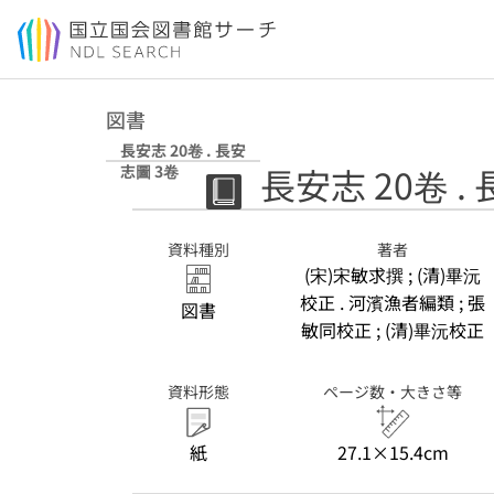
本文へ移動
図書
長安志 20卷 . 長安
長安志 20卷 .
志圖 3卷
資料種別
著者
(宋)宋敏求撰 ; (清)畢沅
校正 . 河濱漁者編類 ; 張
図書
敏同校正 ; (清)畢沅校正
資料形態
ページ数・大きさ等
紙
27.1×15.4cm