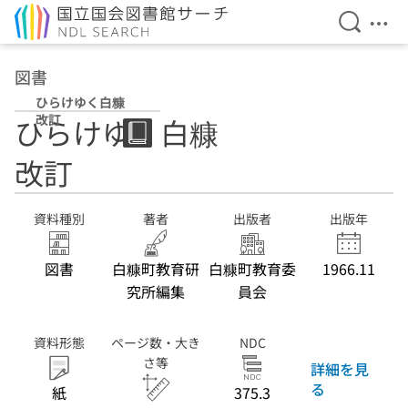
検索を開
メニ
本文へ移動
図書
ひらけゆく白糠
改訂
ひらけゆく白糠
改訂
資料種別
著者
出版者
出版年
図書
白糠町教育研
白糠町教育委
1966.11
究所編集
員会
資料形態
ページ数・大き
NDC
さ等
詳細を見
る
紙
375.3