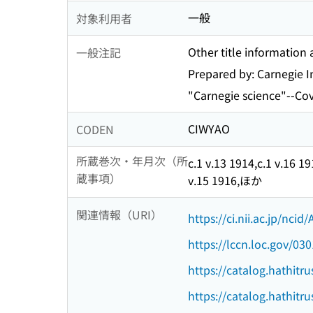
一般
対象利用者
Other title information
一般注記
Prepared by: Carnegie I
"Carnegie science"--Cov
CIWYAO
CODEN
所蔵巻次・年月次（所
c.1 v.13 1914,c.1 v.16 19
蔵事項）
v.15 1916,ほか
関連情報（URI）
https://ci.nii.ac.jp/nci
https://lccn.loc.gov/03
https://catalog.hathitr
https://catalog.hathitr