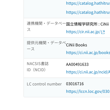
https://catalog.hathitr
https://catalog.hathitr
連携機関・データベー
国立情報学研究所 : CiNii R
ス
https://cir.nii.ac.jp/
提供元機関・データベ
CiNii Books
ース
https://ci.nii.ac.jp/book
NACSIS書誌
AA00491633
ID（NCID）
https://ci.nii.ac.jp/nci
03016716
LC control number
https://lccn.loc.gov/03