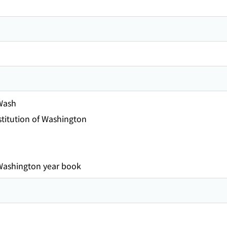
 Wash
stitution of Washington
 Washington year book