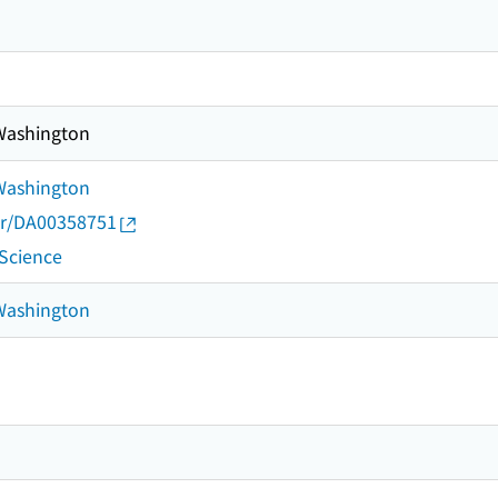
 Washington
 Washington
thor/DA00358751
 Science
 Washington