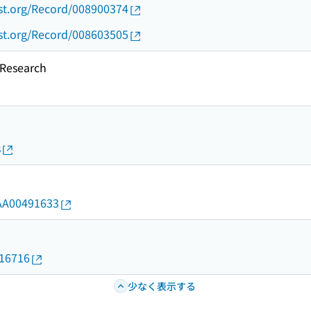
ust.org/Record/008900374
ust.org/Record/008603505
esearch
s
d/AA00491633
016716
少なく表示する