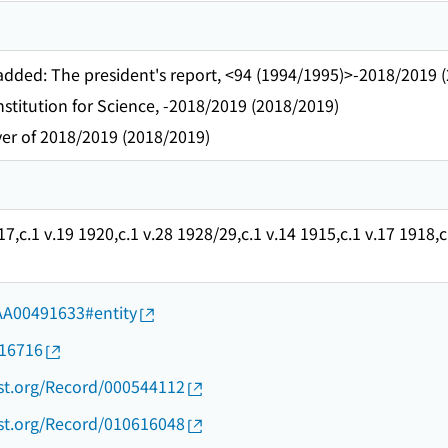
 added: The president's report, <94 (1994/1995)>-2018/2019 
nstitution for Science, -2018/2019 (2018/2019)
er of 2018/2019 (2018/2019)
17,c.1 v.19 1920,c.1 v.28 1928/29,c.1 v.14 1915,c.1 v.17 1918,c
d/AA00491633#entity
016716
ust.org/Record/000544112
ust.org/Record/010616048