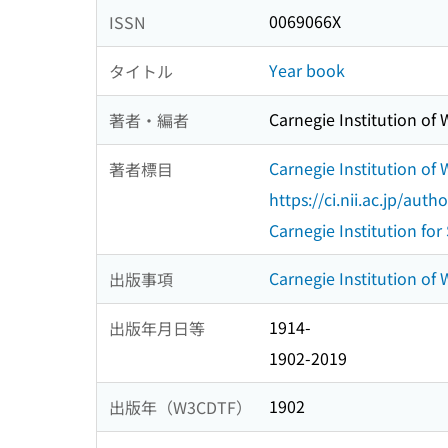
0069066X
ISSN
Year book
タイトル
Carnegie Institution of
著者・編者
Carnegie Institution of
著者標目
https://ci.nii.ac.jp/au
Carnegie Institution for
Carnegie Institution of
出版事項
1914-
出版年月日等
1902-2019
1902
出版年（W3CDTF）