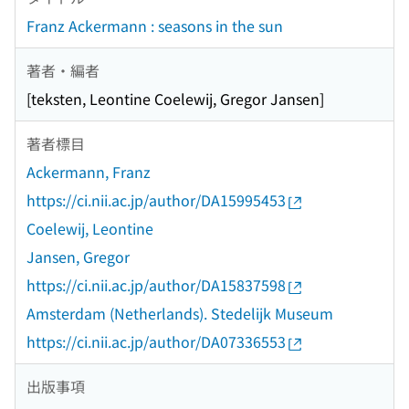
Franz Ackermann : seasons in the sun
著者・編者
[teksten, Leontine Coelewij, Gregor Jansen]
著者標目
Ackermann, Franz
https://ci.nii.ac.jp/author/DA15995453
Coelewij, Leontine
Jansen, Gregor
https://ci.nii.ac.jp/author/DA15837598
Amsterdam (Netherlands). Stedelijk Museum
https://ci.nii.ac.jp/author/DA07336553
出版事項