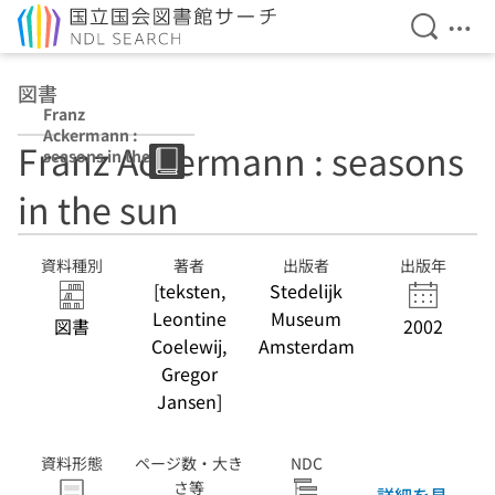
検索を開
メニ
本文へ移動
図書
Franz
Ackermann :
Franz Ackermann : seasons
seasons in the
sun
in the sun
資料種別
著者
出版者
出版年
[teksten,
Stedelijk
Leontine
Museum
図書
2002
Coelewij,
Amsterdam
Gregor
Jansen]
資料形態
ページ数・大き
NDC
さ等
詳細を見